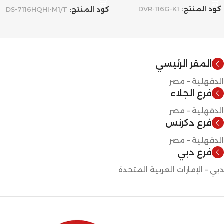
كود المنتج:
DVR-116G-K1
كود المنتج:
DS-7116HQHI-M1/T
المقر الرئيسي
الدقهلية – مصر
فرع الجلاء
الدقهلية – مصر
فرع دكرنس
الدقهلية – مصر
فرع دبي
دبي – الإمارات العربية المتحدة