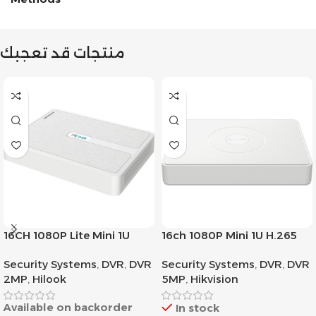
منتجات قد تعجبك
16CH 1080P Lite Mini 1U
16ch 1080P Mini 1U H.265
H.265
AcuSense DVR
Security Systems
,
DVR
,
DVR
Security Systems
,
DVR
,
DVR
2MP
,
Hilook
5MP
,
Hikvision
Available on backorder
In stock