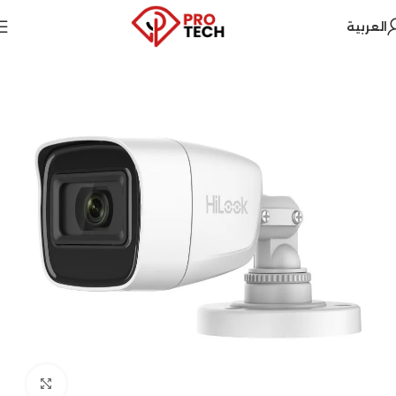
العربية
Home
Hikvision
Security Systems
Click to enlarge