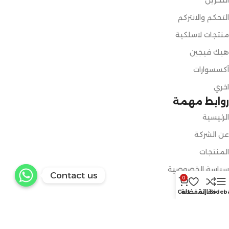
التخزين
التحكم والانتركم
منتجات لاسلكية
هيك فيجين
أكسسوارات
اخري
روابط مهمة
الرئيسية
عن الشركة
المنتجات
سياسة الخصوصية
Contact us
0
الشروط والأحكام
Sideb
مقارنة
المفضلة
Cart
الاسترجاع والاستبدال
تواصل معنا