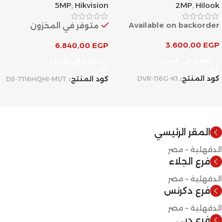
5MP
,
Hikvision
2MP
,
Hilook
Available on backorder
متوفر في المخزون
3.600,00
EGP
6.840,00
EGP
إضافة إلى السلة
إضافة إلى السلة
كود المنتج:
DVR-116G-K1
كود المنتج:
DS-7116HQHI-M1/T
المقر الرئيسي
الدقهلية – مصر
فرع الجلاء
الدقهلية – مصر
فرع دكرنس
الدقهلية – مصر
فرع دبي