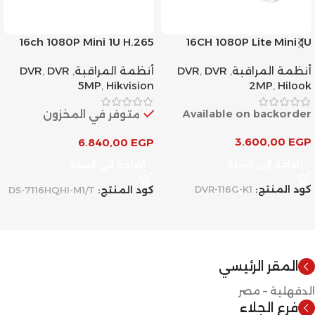
16ch 1080P Mini 1U H.265
16CH 1080P Lite Mini 1U
AcuSense DVR
H.265
أنظمة المراقبة
,
DVR
,
DVR
أنظمة المراقبة
,
DVR
,
DVR
5MP
,
Hikvision
2MP
,
Hilook
Available on backorder
متوفر في المخزون
3.600,00
EGP
6.840,00
EGP
إضافة إلى السلة
إضافة إلى السلة
كود المنتج:
DVR-116G-K1
كود المنتج:
DS-7116HQHI-M1/T
المقر الرئيسي
الدقهلية – مصر
فرع الجلاء