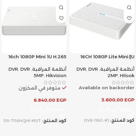
16ch 1080P Mini 1U H.265
16CH 1080P Lite Mini 1U
AcuSense DVR
H.265
أنظمة المراقبة
,
DVR
,
DVR
أنظمة المراقبة
,
DVR
,
DVR
5MP
,
Hikvision
2MP
,
Hilook
Available on backorder
متوفر في المخزون
3.600,00
EGP
6.840,00
EGP
إضافة إلى السلة
إضافة إلى السلة
كود المنتج:
DVR-116G-K1
كود المنتج:
DS-7116HQHI-M1/T